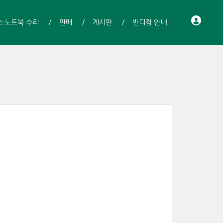
스·노트북 수리
판매
게시판
반디컴 안내