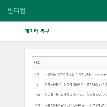
반디컴
데이터 복구
번호
'저장해둔 CCTV 영상을 삭제했습니다' Memoriv
112
'차가 긁혔는데 영상이 없습니다' 블랙박스 SD카
111
'자료를 전부 삭제했습니다' 소니 초소형 USB 데
110
'다른 업체에 맡겼는데 문서파일이 복구되지 않았습니다
109