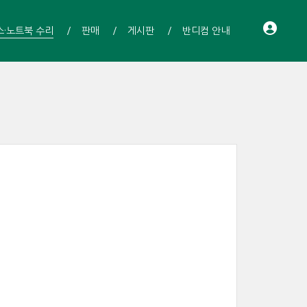
스·노트북 수리
판매
게시판
반디컴 안내