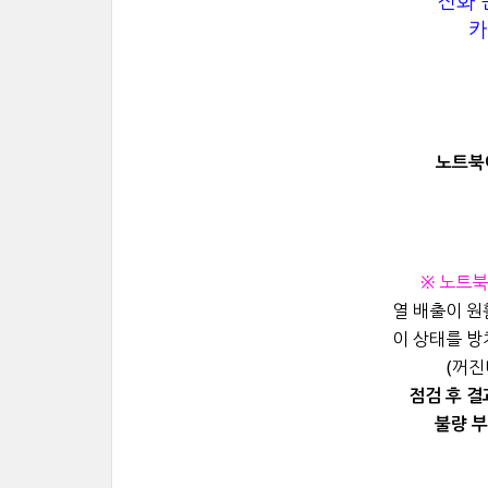
전화 문
카
노트북에
※ 노트북
열 배출이 원
이 상태를 방
(꺼진
점검 후 결
불량 부