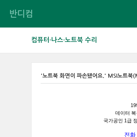
반디컴
컴퓨터·나스·노트북 수리
'노트북 화면이 파손됐어요.' MSI노트북(M
1
데이터 복
국가공인 1급 
전화 문