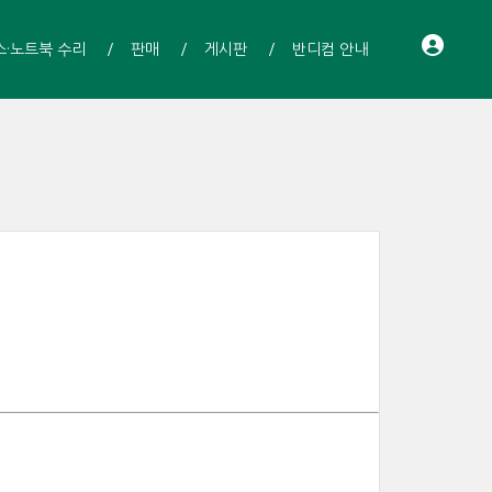
스·노트북 수리
판매
게시판
반디컴 안내