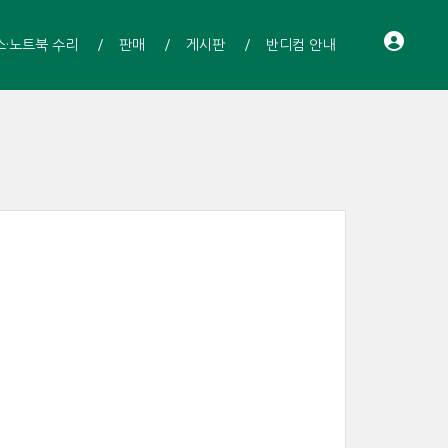
스·노트북 수리
판매
게시판
반디컴 안내