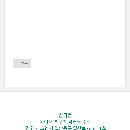
목록
반디컴
데이터 복구와 컴퓨터 수리
경기 고양시 일산동구 일산로78 814호