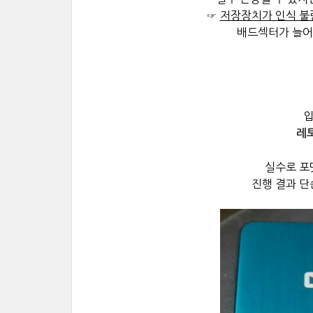
☞
저장장치가 인식 
배드섹터가 늘어
레토
실수로 포
진행 결과 단