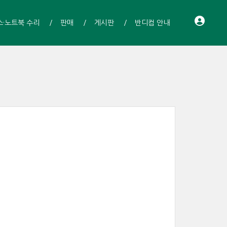
스·노트북 수리
판매
게시판
반디컴 안내