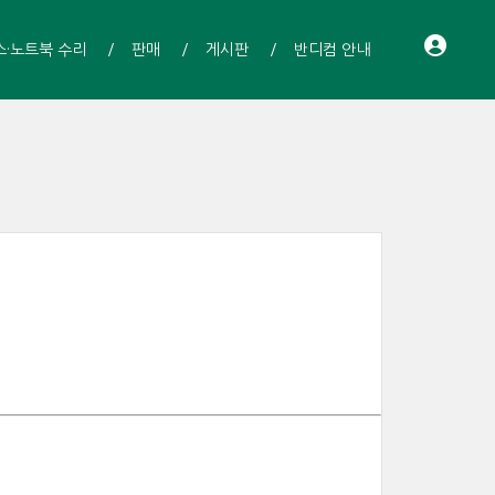
스·노트북 수리
판매
게시판
반디컴 안내