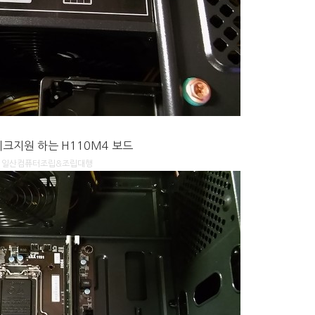
크지원 하는 H110M4 보드
일산컴퓨터조립&조립대행