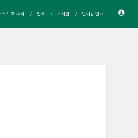
스·노트북 수리
판매
게시판
반디컴 안내