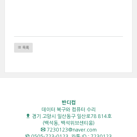
목록
반디컴
데이터 복구와 컴퓨터 수리
경기 고양시 일산동구 일산로78 814호
(백석동, 백석위브센티움)
7230123@naver.com
0505-723-0123, 카톡 ID : 7230123