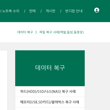
스·노트북 수리
판매
게시판
반디컴 안내
데이터 복구
파일 복구 사례(엑셀,음성,동영상)
데이터 복구
하드(HDD)/SSD/나스(NAS) 복구 사례
메모리(USB,SD카드)/블랙박스 복구 사례