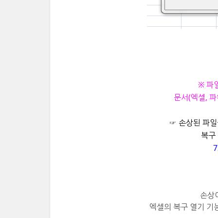
※ 파
문서(엑셀, 파
☞ 손상된 파일
복구 
7
손상
엑셀의 복구 열기 기