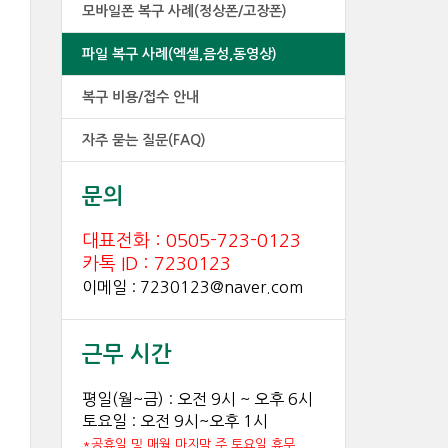
모바일폰 복구 사례(정상폰/고장폰)
파일 복구 사례(엑셀,음성,동영상)
복구 비용/접수 안내
자주 묻는 질문(FAQ)
문의
대표전화 : 0505-723-0123
카톡 ID : 7230123
이메일 : 7230123@naver.com
근무 시간
평일(월~금) : 오전 9시 ~ 오후 6시
토요일 : 오전 9시~오후 1시
*공휴일 및 매월 마지막 주 토요일 휴무