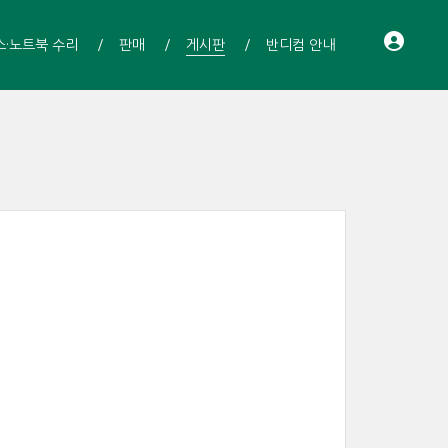
스·노트북 수리
판매
게시판
반디컴 안내